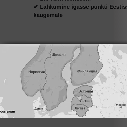
✔ Lahkumine igasse punkti Eestis
kaugemale