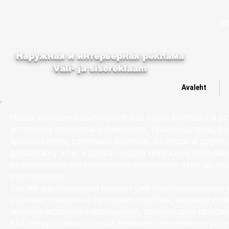
i
Наружная и интерьерная реклама
Väli- ja sisereklaam
Avaleht
Наша компания выполняет все виды монтажа и ус
установку рекламных баннеров, брандмауэров, ра
кронштейнов, световых коробов, вывесок и други
демонтажу этих и других видов наружной рекламы
выполняется как на готовое основание стен здани
конструкции.
Так же мы проводим ремонт уже смонтированных 
рабочие панели на световых коробах, вешаем и 
меняем источники освещения, производим профил
Мы предлагаем полный комплекс монтажных услу