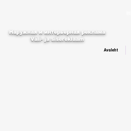
i
Наружная и интерьерная реклама
Väli- ja sisereklaam
Avaleht